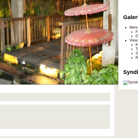
Galer
Men
F
D
View
K
T
S
R
Syndi