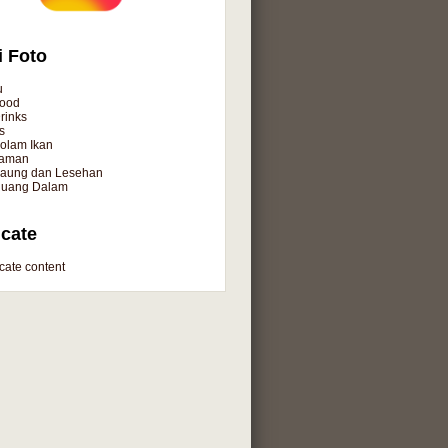
i Foto
u
ood
rinks
s
olam Ikan
aman
aung dan Lesehan
uang Dalam
cate