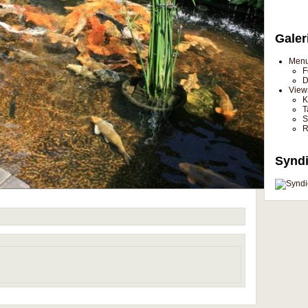
Galer
Men
F
D
View
K
T
S
R
Syndi