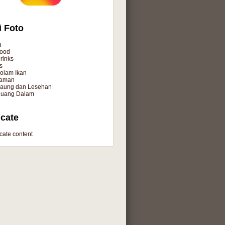
i Foto
u
ood
rinks
s
olam Ikan
aman
aung dan Lesehan
uang Dalam
cate